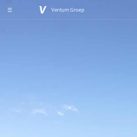
☰
Ventum Groep