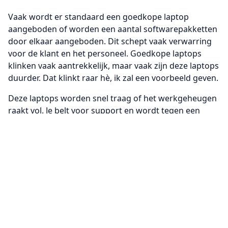
Vaak wordt er standaard een goedkope laptop
aangeboden of worden een aantal softwarepakketten
door elkaar aangeboden. Dit schept vaak verwarring
voor de klant en het personeel. Goedkope laptops
klinken vaak aantrekkelijk, maar vaak zijn deze laptops
duurder. Dat klinkt raar hè, ik zal een voorbeeld geven.
Deze laptops worden snel traag of het werkgeheugen
raakt vol. Je belt voor support en wordt tegen een
hoog uurtarief geholpen. Er gaat nog eens een
onderdeel kapot, welke dan moet worden vervangen.
Weer hoge kosten, potentiële lange reparatie
wachttijd en een hoog uurtarief voor het vervangen
van het onderdeel. Wanneer je deze kosten bij elkaar
optelt, ben je vaak duurder uit dan wanneer je een
duurdere laptop koopt, die langer meegaat.
Bedrijven willen zo snel een project opleveren maar