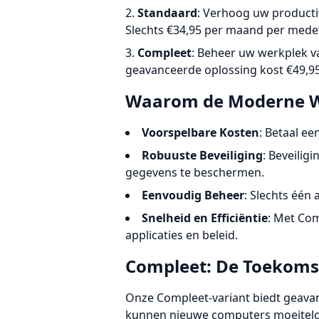
Standaard
: Verhoog uw productiv
Slechts €34,95 per maand per mede
Compleet
: Beheer uw werkplek v
geavanceerde oplossing kost €49,9
Waarom de Moderne W
Voorspelbare Kosten
: Betaal e
Robuuste Beveiliging
: Beveilig
gegevens te beschermen.
Eenvoudig Beheer
: Slechts één
Snelheid en Efficiëntie
: Met Com
applicaties en beleid.
Compleet: De Toekoms
Onze Compleet-variant biedt geavan
kunnen nieuwe computers moeiteloos 